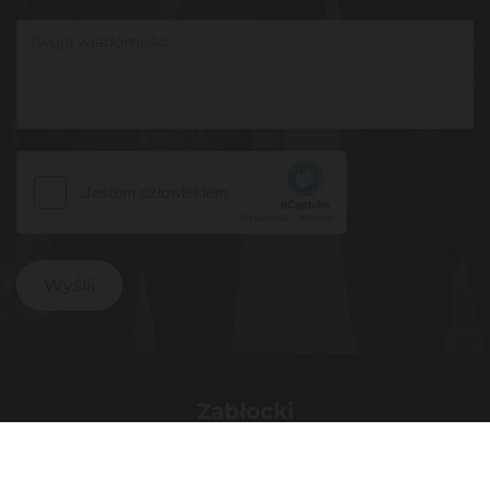
Zabłocki
Kraków : Cholerzyn 519 , 32-060 Liszki ,
tel
.
12 626 71