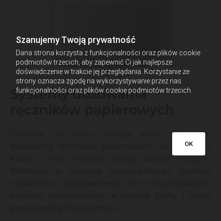
Szanujemy Twoją prywatność
Dana strona korzysta z funkcjonalności oraz plików cookie
podmiotów trzecich, aby zapewnić Ci jak najlepsze
doświadczenie w trakcie jej przeglądania. Korzystanie ze
strony oznacza zgodę na wykorzystywanie przez nas
Systemy dozowania
funkcjonalności oraz plików cookie podmiotów trzecich.
ręczników papierowych
Obecnie na rynku istnieje wiele systemów
OK
dozowania ręczników papierowych. Wobec tego,
który z nich wybrać? Chcąc pomóc naszym
Klientom w doborze odpowiedniego modelu
najbardziej dopasowanego do indywidualnych
potrzeb, przedstawimy w skrócie zalety i wady
poszczególnych systemów.