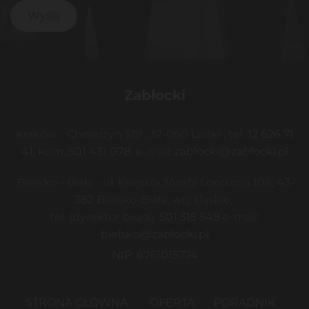
Zabłocki
Kraków : Cholerzyn 519 , 32-060 Liszki ,
tel
.
12 626 71
41
, kom.
501 431 078
, e-mail:
zablocki@zablocki.pl
Bielsko - Biała - ul. Księdza Józefa Londzina 106, 43-
382 Bielsko-Biała, woj śląskie,
tel. (dyrektor biura)
501 315 548
e-mail:
bielsko@zablocki.pl
NIP: 6761015774
STRONA GŁÓWNA
OFERTA
PORADNIK