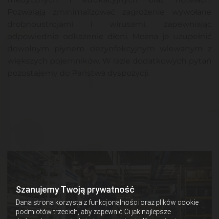
Pozwalają zminimalizować zagrożenie wywołane
drobnoustrojami i wirusami, zapewniając
odpowiednie odkażenie dłoni. Można je uzupełnić
dowolnym płynem dezynfekcyjnym wlewanym z
większych pojemników. W razie dodatkowych pytań
pozostajemy do Państwa dyspozycji.
Szanujemy Twoją prywatność
Dana strona korzysta z funkcjonalności oraz plików cookie
podmiotów trzecich, aby zapewnić Ci jak najlepsze