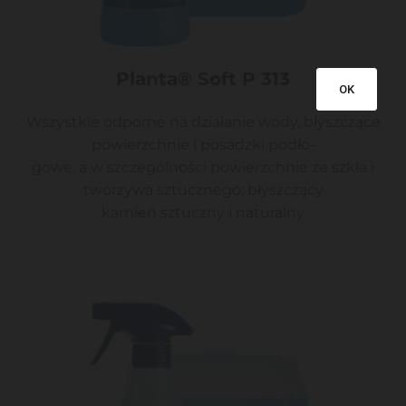
Planta® Soft P 313
OK
Wszystkie odporne na działanie wody, błyszczące
powierzchnie i posadzki podło-
gowe, a w szczególności powierzchnie ze szkła i
tworzywa sztucznego; błyszczący
kamień sztuczny i naturalny