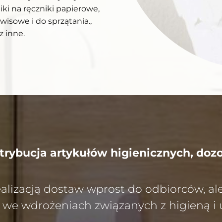
ki na ręczniki papierowe,
isowe i do sprzątania.,
z inne.
strybucja artykułów higienicznych, doz
realizacją dostaw wprost do odbiorców, a
e wdrożeniach związanych z higieną i 