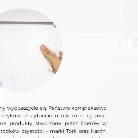
irmy wyposażycie się Państwo kompleksowo
rtykuły! Znajdziecie u nas m.in. ręczniki,
inne produkty stworzone przez liderów w
środków czystości - marki Tork oraz Katrin.