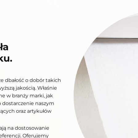
ła
ku.
ze dbałość o dobór takich
yższą jakością. Właśnie
e w branży marki, jak
y o dostarczenie naszym
ących oraz artykułów
lają na dostosowanie
ferencji. Oferujemy