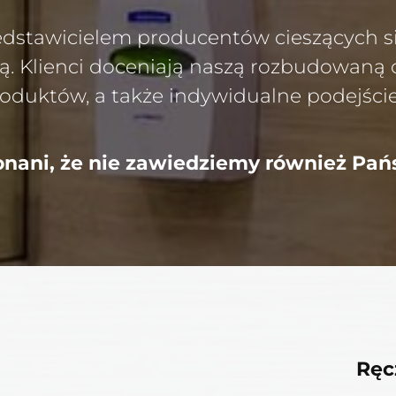
dstawicielem producentów cieszących s
icą. Klienci doceniają naszą rozbudowaną 
uktów, a także indywidualne podejście
nani, że nie zawiedziemy również Pa
Ręc