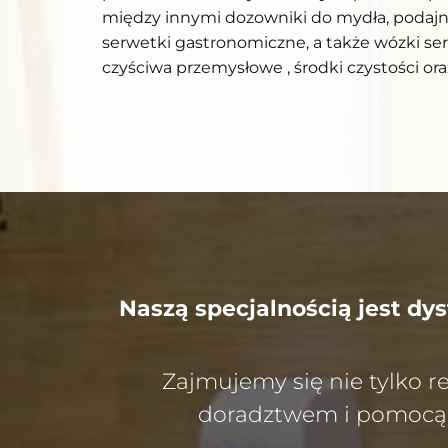
między innymi dozowniki do mydła, podajni
serwetki gastronomiczne, a także wózki serw
czyściwa przemysłowe , środki czystości ora
Naszą specjalnością jest dy
Zajmujemy się nie tylko 
doradztwem i pomocą w