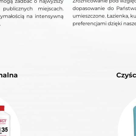
Zróżnicowanie pod wzglę
pomogą zadbać o najwyższy
dopasowanie do Państwa
publicznych miejscach.
umieszczone. Łazienka, ku
zymałością na intensywną
preferencjami dzięki na
.
nalna
Czyś