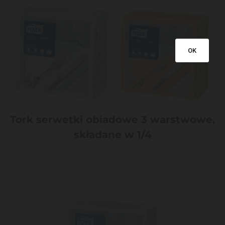
OK
Tork serwetki obiadowe 3 warstwowe,
składane w 1/4