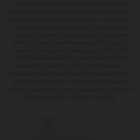
Chusteczki alkoholowe do szybkiej dezynfekcji.
Produkt gotowy do użycia, zawsze w zasięgu ręki.
Stosowany w przemyśle spożywczym, kuchniach i
instytucjach opieki zdrowotnej. Odpowiedni do
wszystkich nawierzchni odpornych na działanie
alkoholi. Środek nieperfumowany. Płyn, którym
nasączony jest produkt, jest ujęty na liście VAH i
DVG. Działa bakteriobójczo (włącznie z MRSA) i
prątkobójczo (prątki gruźlicy) i drożdżobójczo.
Wykazuje ograniczone działanie wirusobójcze oraz
działanie przeciw noro- i rotawirusom.Produkt
zgodny z wymogami norm europejskich, tj. EN1276,
EN1650, EN13697, EN14476, EN14348.