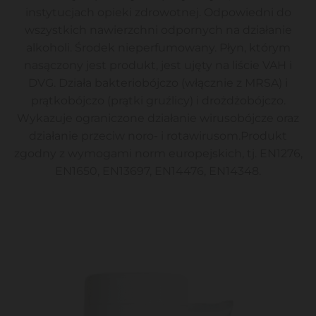
instytucjach opieki zdrowotnej. Odpowiedni do
wszystkich nawierzchni odpornych na działanie
alkoholi. Środek nieperfumowany. Płyn, którym
nasączony jest produkt, jest ujęty na liście VAH i
DVG. Działa bakteriobójczo (włącznie z MRSA) i
prątkobójczo (prątki gruźlicy) i drożdżobójczo.
Wykazuje ograniczone działanie wirusobójcze oraz
działanie przeciw noro- i rotawirusom.Produkt
zgodny z wymogami norm europejskich, tj. EN1276,
EN1650, EN13697, EN14476, EN14348.