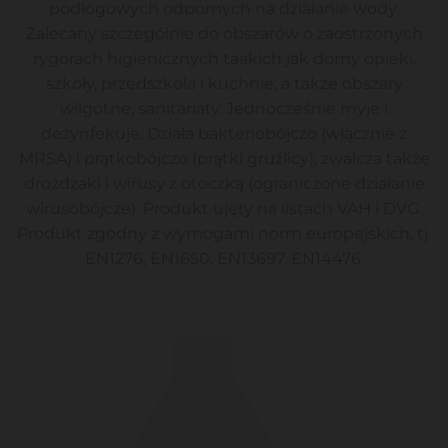
podłogowych odpornych na działanie wody.
Zalecany szczególnie do obszarów o zaostrzonych
rygorach higienicznych taakich jak domy opieki,
szkoły, przedszkola i kuchnie, a także obszary
wilgotne, sanitariaty. Jednocześnie myje i
dezynfekuje. Działa bakteriobójczo (włącznie z
MRSA) i prątkobójczo (prątki gruźlicy), zwalcza także
drożdżaki i wirusy z otoczką (ograniczone działanie
wirusobójcze). Produkt ujęty na listach VAH i DVG.
Produkt zgodny z wymogami norm europejskich, tj.
EN1276, EN1650, EN13697, EN14476.