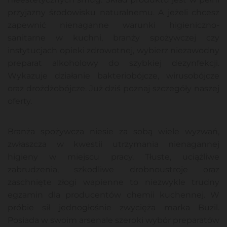
przyjazny środowisku naturalnemu. A jeżeli chcesz
zapewnić nienaganne warunki higieniczno-
sanitarne w kuchni, branży spożywczej czy
instytucjach opieki zdrowotnej, wybierz niezawodny
preparat alkoholowy do szybkiej dezynfekcji.
Wykazuje działanie bakteriobójcze, wirusobójcze
oraz drożdżobójcze. Już dziś poznaj szczegóły naszej
oferty.
Branża spożywcza niesie za sobą wiele wyzwań,
zwłaszcza w kwestii utrzymania nienagannej
higieny w miejscu pracy. Tłuste, uciążliwe
zabrudzenia, szkodliwe drobnoustroje oraz
zaschnięte złogi wapienne to niezwykle trudny
egzamin dla producentów chemii kuchennej. W
próbie sił jednogłośnie zwycięża marka Buzil.
Posiada w swoim arsenale szeroki wybór preparatów