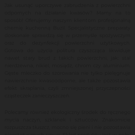
Jak usunąć uporczywe zabrudzenia z powierzchni
odpornych na działanie kwasów? Mamy na to
sposób! Oferujemy naszym klientom profesjonalną
chemię kuchenną Buzil. Specjalistyczne preparaty
doskonale sprawdzą się w przemyśle spożywczym
oraz do dezynfekcji powierzchni użytkowych.
Gotowa do użycia politura czyszcząca likwiduje
nawet stary brud z takich powierzchni, jak: stal
nierdzewna, nikiel, mosiądz, chrom czy aluminium.
Gęste mleczko do szorowania nie tylko pielęgnuje
nawierzchnie kwasoodporne, ale także pozostawia
efekt skraplania, czyli zmniejszonej przyczepności
cząsteczek zanieczyszczeń.
Polecamy również ekologiczny środek do ręcznego
mycia naczyń, szklanek i sztućców. Znakomicie
rozpuszcza tłuszcz, mocno się pieni i nie pozostawia
nieestetycznych smug. Skład produktu jest w pełni