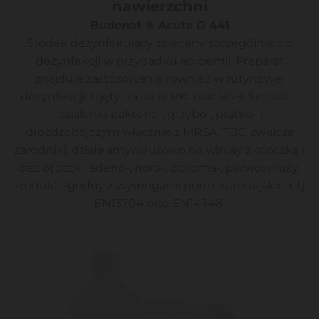
nawierzchni
Budenat ®
Acute D 441
Środek dezynfekujący zalecany szczególnie do
dezynfekcji w przypadku epidemii. Preparat
znajduje zastosowanie również w rutynowej
dezynfekcji. Ujęty na liście RKI oraz VAH. Środek o
działaniu bakterio-, grzybo-, prątko- i
drożdżobójczym włącznie z MRSA, TBC, zwalcza
zarodniki, działa antywirusowo na wirusy z otoczką i
bez otoczki, adeno-, noro-, polioma-, parwowirusy.
Produkt zgodny z wymogami norm europejskich, tj.
EN13704 oraz EN14348.