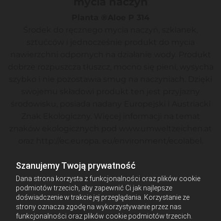
mycia naczyń
Planta ®Aloe P 314
Środek do ręcznego mycia naczyń, szklanek,
sztućców i jednocześnie produkt do mycia
nawierzchni odpornych na działanie wody. Produkt
dobrze rozpuszcza tłuszcz, mocno się pieni, wysycha
szybko i nie pozostawia smug na naczyniach. Dzięki
swojemu składowi produkt ten jest przyjazny
środowisku, posiada nadany Europejski i Austriacki
Znak Ekologiczny. Więcej informacji na temat
znaków ekologicznych pod www.umweltzeichen.at
oraz http://ec.europa. eu/environment/ecolabel.
Szanujemy Twoją prywatność
Dana strona korzysta z funkcjonalności oraz plików cookie
podmiotów trzecich, aby zapewnić Ci jak najlepsze
doświadczenie w trakcie jej przeglądania. Korzystanie ze
strony oznacza zgodę na wykorzystywanie przez nas
funkcjonalności oraz plików cookie podmiotów trzecich.