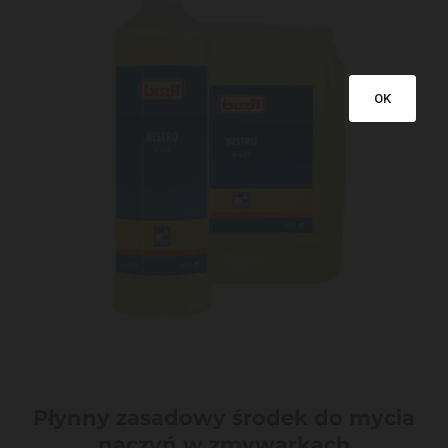
OK
Płynny zasadowy środek do mycia
naczyń w zmywarkach