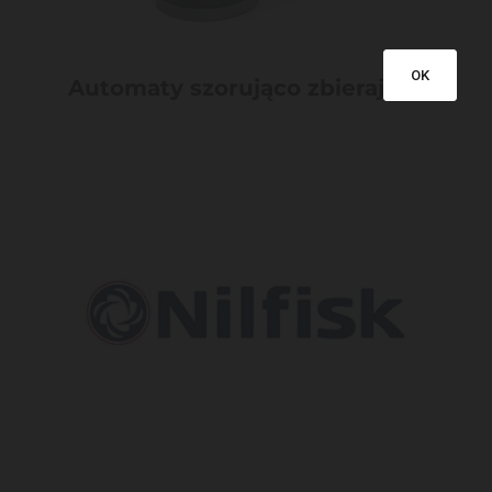
OK
Automaty szorująco zbierajace